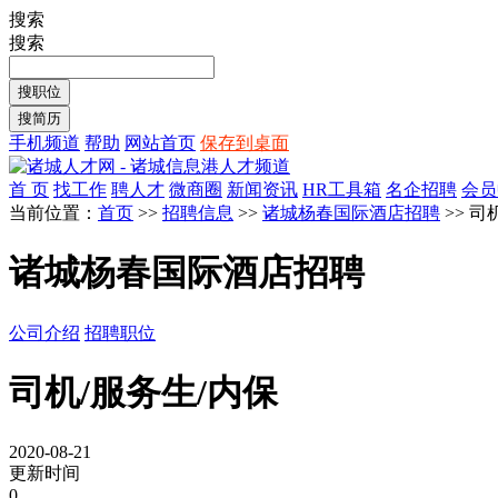
搜索
搜索
手机频道
帮助
网站首页
保存到桌面
首 页
找工作
聘人才
微商圈
新闻资讯
HR工具箱
名企招聘
会员
当前位置：
首页
>>
招聘信息
>>
诸城杨春国际酒店招聘
>> 司
诸城杨春国际酒店招聘
公司介绍
招聘职位
司机/服务生/内保
2020-08-21
更新时间
0